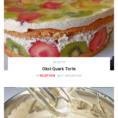
REZEPTE
Obst Quark Torte
BY
REZEPTE38
27 JANUAR 2024