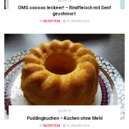
REZEPTE
OMG sooooo leckeer! – Rindfleisch mit Senf
geschmort
BY
REZEPTE38
18 JANUAR 2024
REZEPTE
Puddingkuchen – Kuchen ohne Mehl
BY
REZEPTE38
18 JANUAR 2024