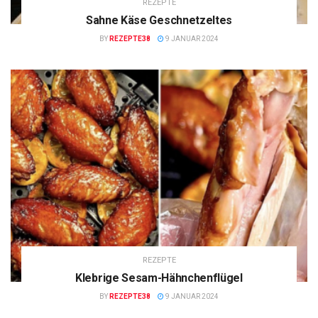
REZEPTE
Sahne Käse Geschnetzeltes
BY
REZEPTE38
9 JANUAR 2024
REZEPTE
Klebrige Sesam-Hähnchenflügel
BY
REZEPTE38
9 JANUAR 2024