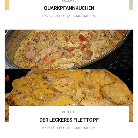
REZEPTE
QUARKPFANNKUCHEN
BY
REZEPTE38
16 JANUAR 2024
REZEPTE
DER LECKERES FILETTOPF
BY
REZEPTE38
14 JANUAR 2024