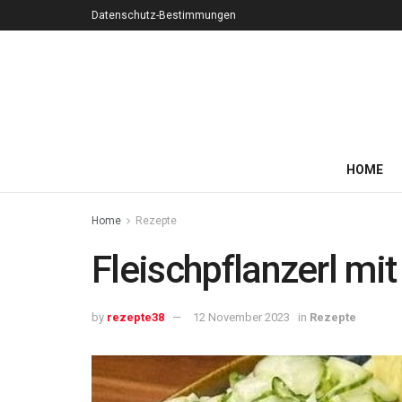
Datenschutz-Bestimmungen
HOME
Home
Rezepte
Fleischpflanzerl mi
by
rezepte38
12 November 2023
in
Rezepte