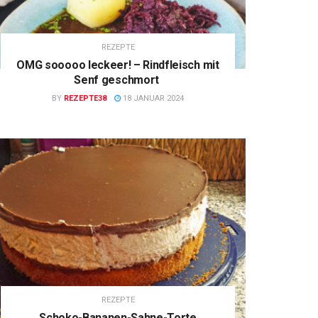
REZEPTE
OMG sooooo leckeer! – Rindfleisch mit
Senf geschmort
BY
REZEPTE38
18 JANUAR 2024
REZEPTE
Schoko-Bananen-Sahne-Torte