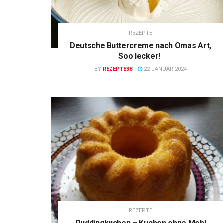
REZEPTE
Deutsche Buttercreme nach Omas Art,
Soo lecker!
BY
REZEPTE38
22 JANUAR 2024
REZEPTE
Puddingkuchen – Kuchen ohne Mehl