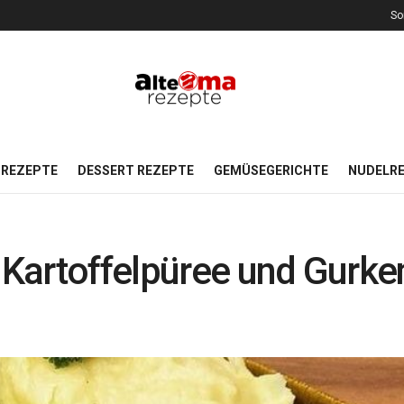
So
REZEPTE
DESSERT REZEPTE
GEMÜSEGERICHTE
NUDELR
t Kartoffelpüree und Gurke