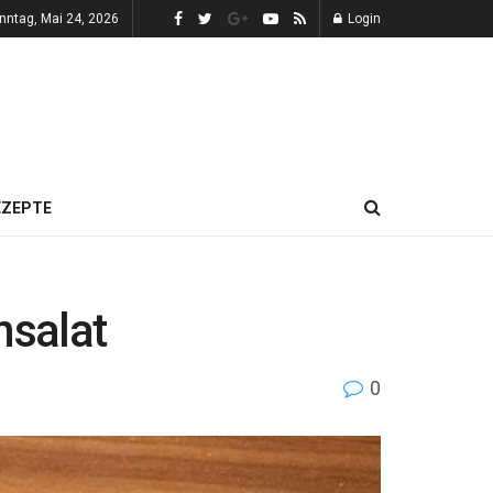
nntag, Mai 24, 2026
Login
EZEPTE
nsalat
0