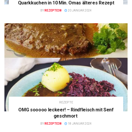
Quarkkuchen in 10 Min. Omas älteres Rezept
BY
REZEPTE38
20 JANUAR 2024
REZEPTE
OMG sooooo leckeer! – Rindfleisch mit Senf
geschmort
BY
REZEPTE38
18 JANUAR 2024