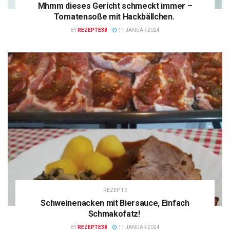
Mhmm dieses Gericht schmeckt immer –
Tomatensoße mit Hackbällchen.
BY
REZEPTE38
11 JANUAR 2024
REZEPTE
Schweinenacken mit Biersauce, Einfach
Schmakofatz!
BY
REZEPTE38
11 JANUAR 2024