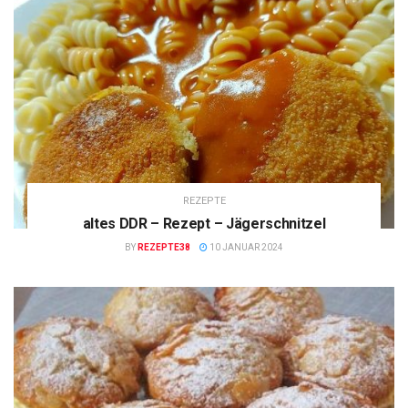
REZEPTE
altes DDR – Rezept – Jägerschnitzel
BY
REZEPTE38
10 JANUAR 2024