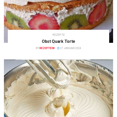
REZEPTE
Obst Quark Torte
BY
REZEPTE38
27 JANUAR 2024