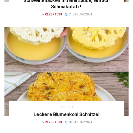
Schweinenacken mit Biersauce, Einfach
Schmakofatz!
BY
REZEPTE38
11 JANUAR 2024
REZEPTE
Leckere Blumenkohl Schnitzel
BY
REZEPTE38
10 JANUAR 2024