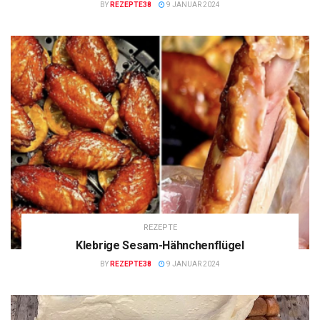
BY
REZEPTE38
9 JANUAR 2024
REZEPTE
Klebrige Sesam-Hähnchenflügel
BY
REZEPTE38
9 JANUAR 2024