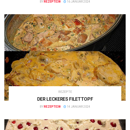
BY
REZEPTE38
16 JANUAR 2024
REZEPTE
DER LECKERES FILETTOPF
BY
REZEPTE38
14 JANUAR 2024