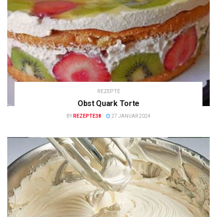
REZEPTE
Obst Quark Torte
BY
REZEPTE38
27 JANUAR 2024