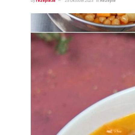
by
rezepte38
25 Oktober 2023
in
Rezepte