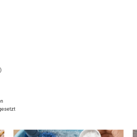
)
en
gesetzt