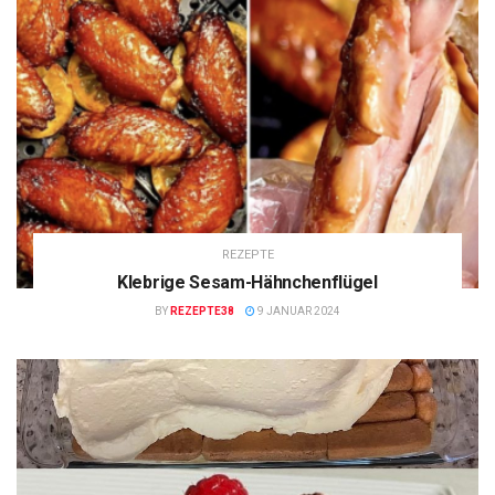
REZEPTE
Klebrige Sesam-Hähnchenflügel
BY
REZEPTE38
9 JANUAR 2024