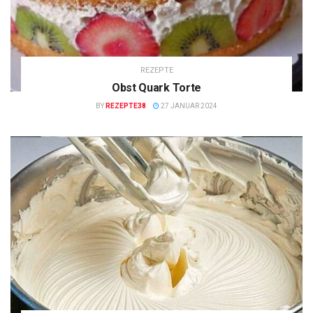
REZEPTE
Obst Quark Torte
BY
REZEPTE38
27 JANUAR 2024