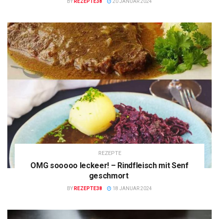
BY
REZEPTE38
20 JANUAR 2024
REZEPTE
OMG sooooo leckeer! – Rindfleisch mit Senf
geschmort
BY
REZEPTE38
18 JANUAR 2024