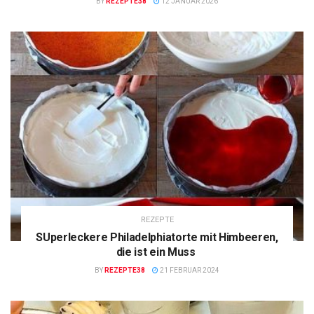
BY
REZEPTE38
12 JANUAR 2026
REZEPTE
SUperleckere Philadelphiatorte mit Himbeeren,
die ist ein Muss
BY
REZEPTE38
21 FEBRUAR 2024