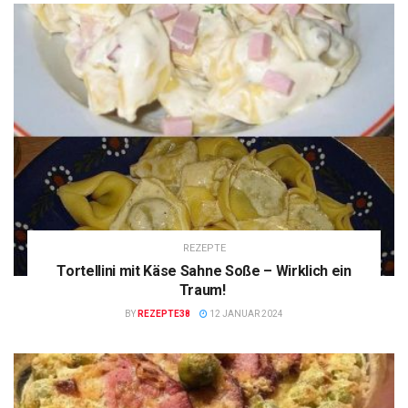
REZEPTE
Tortellini mit Käse Sahne Soße – Wirklich ein
Traum!
BY
REZEPTE38
12 JANUAR 2024