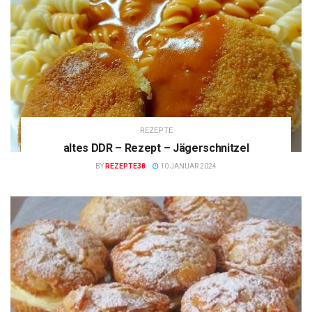
REZEPTE
altes DDR – Rezept – Jägerschnitzel
BY
REZEPTE38
10 JANUAR 2024