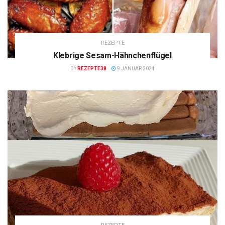
REZEPTE
Klebrige Sesam-Hähnchenflügel
BY
REZEPTE38
9 JANUAR 2024