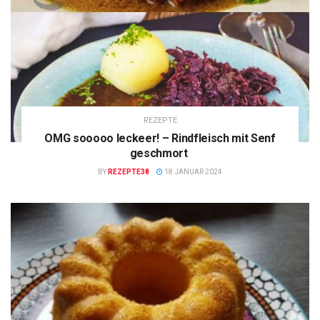
REZEPTE
OMG sooooo leckeer! – Rindfleisch mit Senf
geschmort
BY
REZEPTE38
18 JANUAR 2024