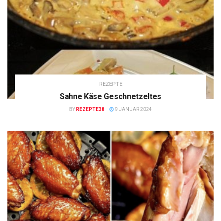
REZEPTE
Sahne Käse Geschnetzeltes
BY
REZEPTE38
9 JANUAR 2024