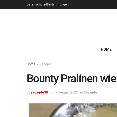
Datenschutz-Bestimmungen
HOME
Home
Rezepte
Bounty Pralinen wie
by
rezepte38
6 August 2023
in
Rezepte