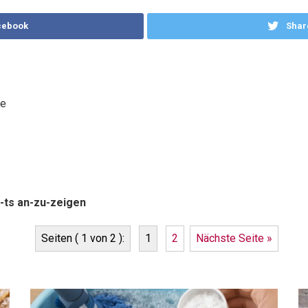
cebook
Shar
te
-ts an-zu-zeigen
Seiten ( 1 von 2 ):
1
2
Nächste Seite »