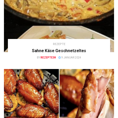
REZEPTE
Sahne Käse Geschnetzeltes
BY
REZEPTE38
9 JANUAR 2024