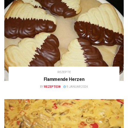
REZEPTE
Flammende Herzen
BY
REZEPTE38
9 JANUAR 2024