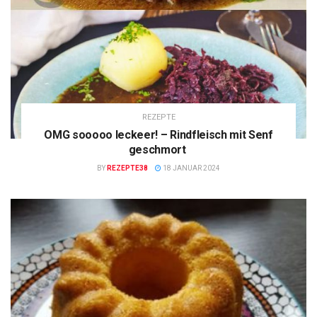
REZEPTE
OMG sooooo leckeer! – Rindfleisch mit Senf
geschmort
BY
REZEPTE38
18 JANUAR 2024