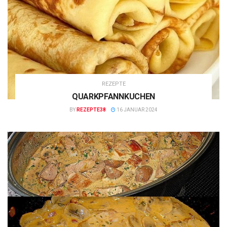
REZEPTE
QUARKPFANNKUCHEN
BY
REZEPTE38
16 JANUAR 2024